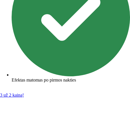
Efektas matomas po pirmos nakties
3 už 2 kainą!