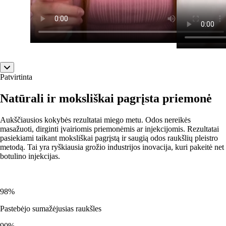
Patvirtinta
Natūrali ir moksliškai pagrįsta priemonė
Aukščiausios kokybės rezultatai miego metu. Odos nereikės
masažuoti, dirginti įvairiomis priemonėmis ar injekcijomis. Rezultatai
pasiekiami taikant moksliškai pagrįstą ir saugią odos raukšlių pleistro
metodą. Tai yra ryškiausia grožio industrijos inovacija, kuri pakeitė net
botulino injekcijas.
98%
Pastebėjo sumažėjusias raukšles
90%