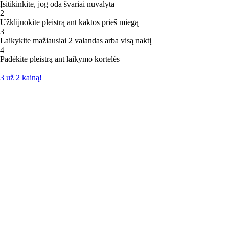
Įsitikinkite, jog oda švariai nuvalyta
2
Užklijuokite pleistrą ant kaktos prieš miegą
3
Laikykite mažiausiai 2 valandas arba visą naktį
4
Padėkite pleistrą ant laikymo kortelės
3 už 2 kainą!