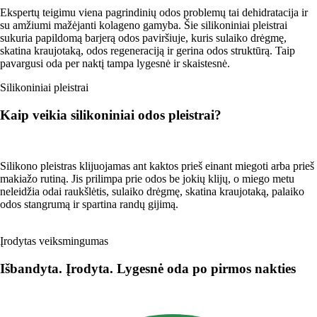
Ekspertų teigimu viena pagrindinių odos problemų tai dehidratacija ir
su amžiumi mažėjanti kolageno gamyba. Šie silikoniniai pleistrai
sukuria papildomą barjerą odos paviršiuje, kuris sulaiko drėgmę,
skatina kraujotaką, odos regeneraciją ir gerina odos struktūrą. Taip
pavargusi oda per naktį tampa lygesnė ir skaistesnė.
Silikoniniai pleistrai
Kaip veikia silikoniniai odos pleistrai?
Silikono pleistras klijuojamas ant kaktos prieš einant miegoti arba prieš
makiažo rutiną. Jis prilimpa prie odos be jokių klijų, o miego metu
neleidžia odai raukšlėtis, sulaiko drėgmę, skatina kraujotaką, palaiko
odos stangrumą ir spartina randų gijimą.
Įrodytas veiksmingumas
Išbandyta. Įrodyta. Lygesnė oda po pirmos nakties