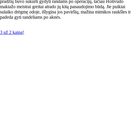
pradžių buvo sukurti gydyti randams po operacijų, tačiau Holivudo
makiažo meistrai greitai atrado jų kitą panaudojimo būdą. Jie puikiai
sulaiko drėgmę odoje, išlygina jos paviršių, mažina mimikos raukšles ir
padeda gyti randeliams po aknės.
3 už 2 kainą!