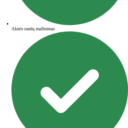
Aknės randų mažinimas