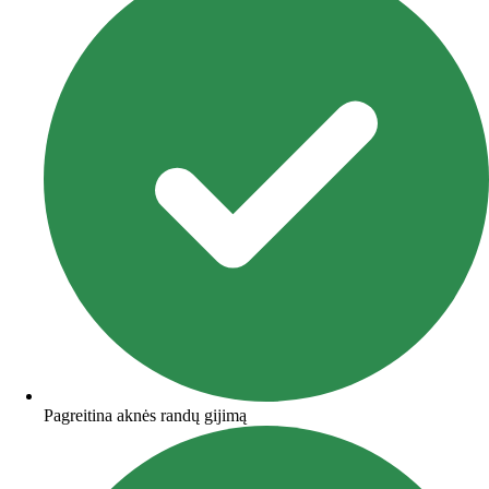
Pagreitina aknės randų gijimą