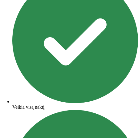
Veikia visą naktį